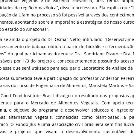
proteínas vegetais é de extrema relevância, pois, temos amplo
idades da região Amazônica”, disse a professora. Ela explica que “
ipação da Ufam no processo só foi possível através dos conhecimen
mentos, apontando sobre a importância estratégica do nosso curs
 do estado do Amazonas”.
a-se ainda o projeto do Dr. Osmar Netto, intitulado: “Desenvolvim
cessamento de babaçu obtida a partir de hidrólise e fermentaçã
os”, do qual participam as docentes: Dra. Sandriane Pizato e Dra. 
sáveis por 1/3 do projeto e consequentemente possuindo acesso 
o esse que será utilizado para equipar o Laboratório de Análise de
osta submetida teve a participação do professor Anderson Pereir
soras do curso de Engenharia de Alimentos, Maristela Martins e Sa
Good Food Institute Brasil divulgou o resultado das propostas
ientes para o Mercado de Alimentos Vegetais. Com apoio téc
nia
, o objetivo do programa é desenvolver soluções e ingredien
nas alternativas vegetais, conhecidas como plant-based, a p
ico. O Fundo JBS é uma associação civil brasileira sem fins lucra
ativas e projetos que visam o desenvolvimento sustentável