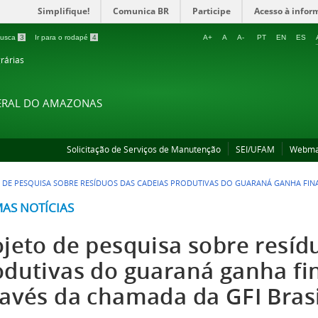
Simplifique!
Comunica BR
Participe
Acesso à infor
 busca
3
Ir para o rodapé
4
A+
A
A-
PT
EN
ES
rárias
DERAL DO AMAZONAS
Solicitação de Serviços de Manutenção
SEI/UFAM
Webma
 DE PESQUISA SOBRE RESÍDUOS DAS CADEIAS PRODUTIVAS DO GUARANÁ GANHA FI
MAS NOTÍCIAS
ojeto de pesquisa sobre resíd
odutivas do guaraná ganha f
ravés da chamada da GFI Brasi