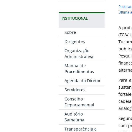
Publicad
Última 
INSTITUCIONAL
A prof
Sobre
(FCA/U
Dirigentes
Tucumã
public
Organização
Pesqu
Administrativa
financ
Manual de
altern
Procedimentos
Para a
Agenda do Diretor
susten
Servidores
fortal
Conselho
cadeia
Departamental
análog
Auditório
Segund
Samaúma
com pr
Transparência e