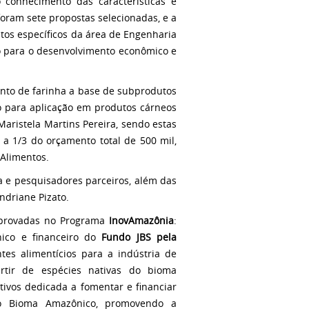
 conhecimento das características e
foram sete propostas selecionadas, e a
tos específicos da área de Engenharia
o para o desenvolvimento econômico e
ento de farinha a base de subprodutos
o para aplicação em produtos cárneos
Maristela Martins Pereira, sendo estas
a 1/3 do orçamento total de 500 mil,
 Alimentos.
a e pesquisadores parceiros, além das
ndriane Pizato.
 aprovadas no Programa
InovAmazônia
:
nico e financeiro do
Fundo JBS pela
tes alimentícios para a indústria de
artir de espécies nativas do bioma
tivos dedicada a fomentar e financiar
 do Bioma Amazônico, promovendo a