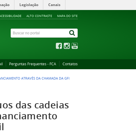
mação
Legislação
Canais
ACESSIBILIDADE
ALTO CONTRASTE
MAPA DO SITE
il
Perguntas Frequentes - FCA
Contatos
NANCIAMENTO ATRAVÉS DA CHAMADA DA GFI
uos das cadeias
inanciamento
l