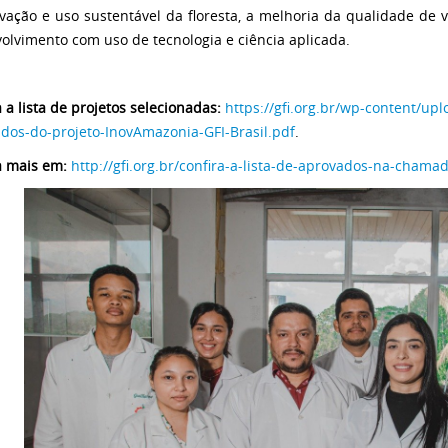
vação e uso sustentável da floresta, a melhoria da qualidade de 
olvimento com uso de tecnologia e ciência aplicada.
 a lista de projetos selecionadas:
https://gfi.org.br/wp-content/up
dos-do-projeto-InovAmazonia-GFI-Brasil.pdf
.
a mais em:
http://gfi.org.br/confira-a-lista-de-aprovados-na-cham