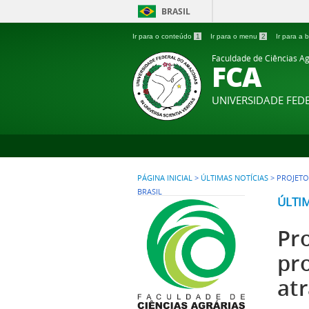
BRASIL
Ir para o conteúdo
1
Ir para o menu
2
Ir para a
Faculdade de Ciências Ag
FCA
UNIVERSIDADE FE
PÁGINA INICIAL
>
ÚLTIMAS NOTÍCIAS
>
PROJETO
BRASIL
ÚLTI
Pr
pr
at