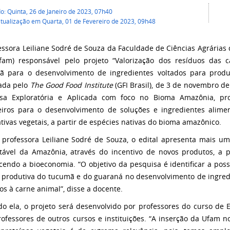
o: Quinta, 26 de Janeiro de 2023, 07h40
atualização em Quarta, 01 de Fevereiro de 2023, 09h48
essora Leiliane Sodré de Souza da Faculdade de Ciências Agrária
fam) responsável pelo projeto “Valorização dos resíduos das
 para o desenvolvimento de ingredientes voltados para produ
ada pelo
The Good Food Institute
(GFI Brasil), de 3 de novembro d
isa Exploratória e Aplicada com foco no Bioma Amazônia, pr
eiros para o desenvolvimento de soluções e ingredientes alimen
ativas vegetais, a partir de espécies nativas do bioma amazônico.
 professora Leiliane Sodré de Souza, o edital apresenta mais um
tável da Amazônia, através do incentivo de novos produtos, a pa
ecendo a bioeconomia. “O objetivo da pesquisa é identificar a pos
 produtiva do tucumã e do guaraná no desenvolvimento de ingred
os à carne animal”, disse a docente.
o ela, o projeto será desenvolvido por professores do curso de 
ofessores de outros cursos e instituições. “A inserção da Ufam n