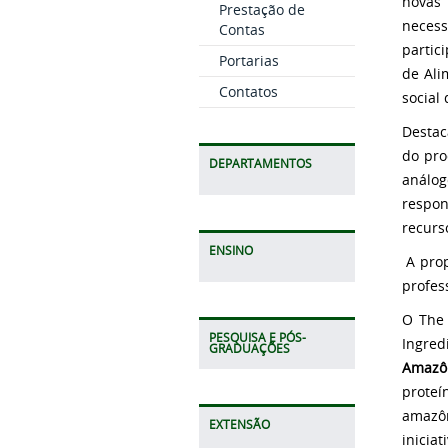
novas 
Prestação de
necess
Contas
partic
Portarias
de Ali
Contatos
social
Destac
do pro
DEPARTAMENTOS
análog
respon
recurs
ENSINO
A prop
profes
O The 
PESQUISA E PÓS-
Ingred
GRADUAÇÕES
Amazô
proteí
amazôn
EXTENSÃO
inici